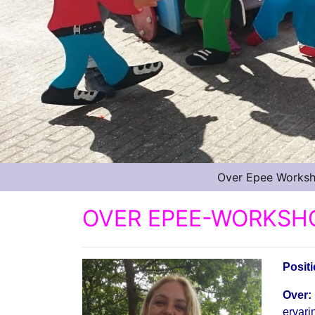
Over Epee Works
OVER EPEE-WORKSH
Positi
Over:
ervari