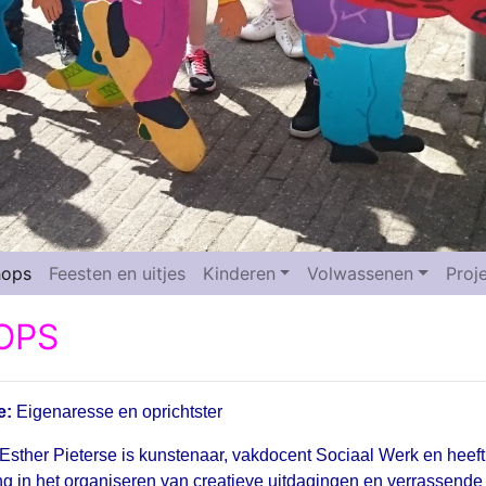
hops
Feesten en uitjes
Kinderen
Volwassenen
Proj
OPS
e:
Eigenaresse en oprichtster
Esther Pieterse is kunstenaar, vakdocent Sociaal Werk en heeft
ng in het organiseren van creatieve uitdagingen en verrassende